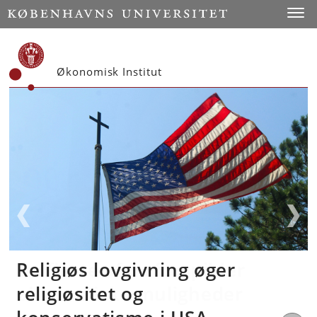
Start
Toggl
Økonomisk Institut
Religiøs lovgivning øger
De fleste af os forspilder
P-piller kan forringe
religiøsitet og
økonomiske muligheder
kvinders mentale trivsel