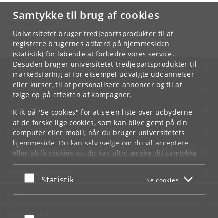
Samtykke til brug af cookies
Kontakt:
Administrationen
economics
@
econ
.
ku
.
dk
Universitetet bruger tredjepartsprodukter til at
Tlf:
+45 35 32 10 00
registrere brugernes adfærd på hjemmesiden
(statistik) for løbende at forbedre vores service.
Desuden bruger universitetet tredjepartsprodukter til
KØBENHAVNS UNIVERSITET
markedsføring af for eksempel udvalgte uddannelser
eller kurser, til at personalisere annoncer og til at
KONTAKT
følge op på effekten af kampagner.
SERVICES
Klik på "Se cookies" for at se en liste over udbyderne
af de forskellige cookies, som kan blive gemt på din
FOR STUDERENDE OG ANSATTE
computer eller mobil, når du bruger universitetets
hjemmeside. Du kan selv vælge om du vil acceptere
JOB OG KARRIERE
eller afslå cookies, og du kan altid ændre dit samtykke
under
Cookie- og privatlivspolitik
som du finder i
NØDSITUATIONER
bunden af hver side.
Acceptér eller afslå
Statistik
Se cookies
Googles privatlivspolitik
WEB
MØD KU PÅ