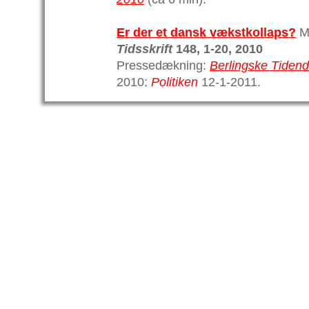
Er der et dansk vækstkollaps?
M
Tidsskrift
148, 1-20, 2010
Pressedækning:
Berlingske Tiden
2010;
Politiken
12-1-2011.
Kommentarer
fra Økonomi-og Erhv
svar:
Duplik
(EPRU analyse nr. 28
ØEM skrev vi:
Er der et dansk vækstkollaps ? -
Hansen
.
Nationaløkonomisk Tidss
Global indkomstulighed i et væks
Thustrup Kreiner.
Nationaløkonomisk
T
idsskrift
13
Diverse (
bogbidrag,
anmeldelser