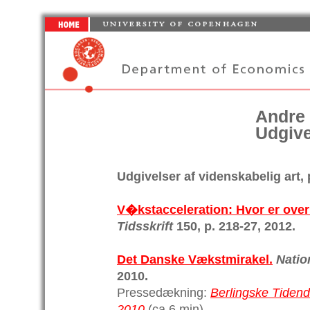
Andre
Udgive
Udgivelser af videnskabelig art,
V�kstacceleration: Hvor er over
Tidsskrift
150, p. 218-27, 2012.
Det Danske Vækstmirakel.
Natio
2010.
Pressedækning:
Berlingske Tidend
2010
(ca 6 min).